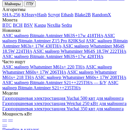
Майнеры
ГПУ
Алгоритмы
SHA-256
KHeavyHash
Scrypt
Ethash
Blake2B
RandomX
Монета
BTC
BCH
BSV
Kaspa
Nexllia
Sedra
Новинки
ASIC майнер Bitmain Antminer M63S+17w 418TH/s
ASIC
майнер Bitmain Antminer Z15 Pro 820KSol
ASIC майнер Bitmain
Antminer M63s+ 17W 430TH/s
ASIC майнер Whatsminer M64S
18.5W 224TH/s
ASIC майнер Whatsminer M64S 18.5W 222TH/s
ASIC майнер Bitmain Antminer M63S+17w 428TH/s
Часто ищут
ASIC майнер Whatsminer M61s+ 220 TH/s
ASIC майнер
Whatsminer M60s+ 17W 206TH/s
ASIC майнер Whatsminer
M61s+ 218 TH/s
ASIC майнер Whatsminer M60s+ 17W 208TH/s
ASIC майнер Bitmain Antminer S21++225TH/s — Б/У
ASIC
майнер Bitmain Antminer S21++235TH/s
Модели
Газопоршневая электростанция Yuchai 500 квт для майнинга
Газопоршневая электростанция Weichai 250 кВт для майнинга
Газопоршневая электростанция Yuchai 350 квт для майнинга
Мощность кВт
—
—
—
Перейти в каталог