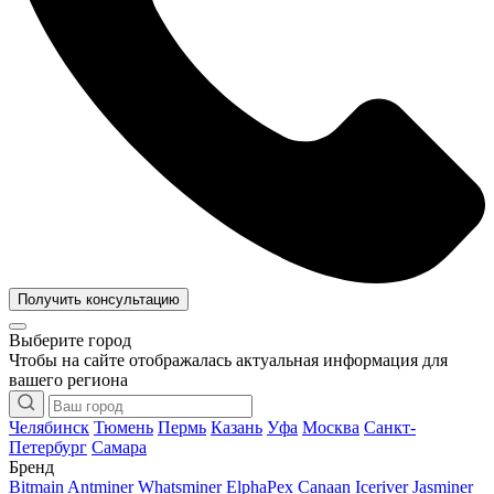
Получить консультацию
Выберите город
Чтобы на сайте отображалась актуальная информация для
вашего региона
Челябинск
Тюмень
Пермь
Казань
Уфа
Москва
Санкт-
Петербург
Самара
Бренд
Bitmain Antminer
Whatsminer
ElphaPex
Canaan
Iceriver
Jasminer