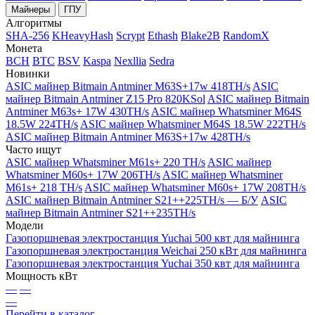
Майнеры
ГПУ
Алгоритмы
SHA-256
KHeavyHash
Scrypt
Ethash
Blake2B
RandomX
Монета
BCH
BTC
BSV
Kaspa
Nexllia
Sedra
Новинки
ASIC майнер Bitmain Antminer M63S+17w 418TH/s
ASIC
майнер Bitmain Antminer Z15 Pro 820KSol
ASIC майнер Bitmain
Antminer M63s+ 17W 430TH/s
ASIC майнер Whatsminer M64S
18.5W 224TH/s
ASIC майнер Whatsminer M64S 18.5W 222TH/s
ASIC майнер Bitmain Antminer M63S+17w 428TH/s
Часто ищут
ASIC майнер Whatsminer M61s+ 220 TH/s
ASIC майнер
Whatsminer M60s+ 17W 206TH/s
ASIC майнер Whatsminer
M61s+ 218 TH/s
ASIC майнер Whatsminer M60s+ 17W 208TH/s
ASIC майнер Bitmain Antminer S21++225TH/s — Б/У
ASIC
майнер Bitmain Antminer S21++235TH/s
Модели
Газопоршневая электростанция Yuchai 500 квт для майнинга
Газопоршневая электростанция Weichai 250 кВт для майнинга
Газопоршневая электростанция Yuchai 350 квт для майнинга
Мощность кВт
—
—
—
Перейти в каталог