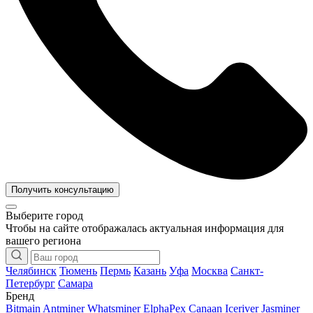
Получить консультацию
Выберите город
Чтобы на сайте отображалась актуальная информация для
вашего региона
Челябинск
Тюмень
Пермь
Казань
Уфа
Москва
Санкт-
Петербург
Самара
Бренд
Bitmain Antminer
Whatsminer
ElphaPex
Canaan
Iceriver
Jasminer