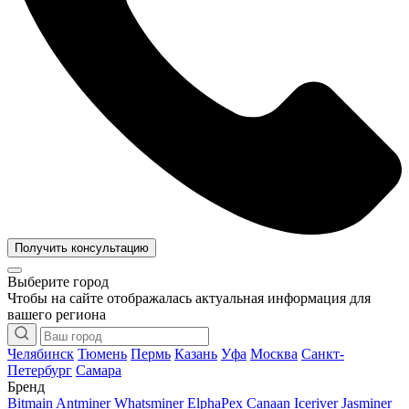
Получить консультацию
Выберите город
Чтобы на сайте отображалась актуальная информация для
вашего региона
Челябинск
Тюмень
Пермь
Казань
Уфа
Москва
Санкт-
Петербург
Самара
Бренд
Bitmain Antminer
Whatsminer
ElphaPex
Canaan
Iceriver
Jasminer