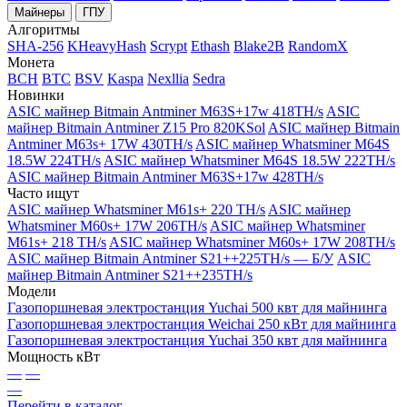
Майнеры
ГПУ
Алгоритмы
SHA-256
KHeavyHash
Scrypt
Ethash
Blake2B
RandomX
Монета
BCH
BTC
BSV
Kaspa
Nexllia
Sedra
Новинки
ASIC майнер Bitmain Antminer M63S+17w 418TH/s
ASIC
майнер Bitmain Antminer Z15 Pro 820KSol
ASIC майнер Bitmain
Antminer M63s+ 17W 430TH/s
ASIC майнер Whatsminer M64S
18.5W 224TH/s
ASIC майнер Whatsminer M64S 18.5W 222TH/s
ASIC майнер Bitmain Antminer M63S+17w 428TH/s
Часто ищут
ASIC майнер Whatsminer M61s+ 220 TH/s
ASIC майнер
Whatsminer M60s+ 17W 206TH/s
ASIC майнер Whatsminer
M61s+ 218 TH/s
ASIC майнер Whatsminer M60s+ 17W 208TH/s
ASIC майнер Bitmain Antminer S21++225TH/s — Б/У
ASIC
майнер Bitmain Antminer S21++235TH/s
Модели
Газопоршневая электростанция Yuchai 500 квт для майнинга
Газопоршневая электростанция Weichai 250 кВт для майнинга
Газопоршневая электростанция Yuchai 350 квт для майнинга
Мощность кВт
—
—
—
Перейти в каталог