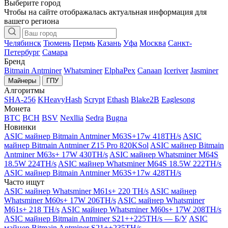
Выберите город
Чтобы на сайте отображалась актуальная информация для
вашего региона
Челябинск
Тюмень
Пермь
Казань
Уфа
Москва
Санкт-
Петербург
Самара
Бренд
Bitmain Antminer
Whatsminer
ElphaPex
Canaan
Iceriver
Jasminer
Майнеры
ГПУ
Алгоритмы
SHA-256
KHeavyHash
Scrypt
Ethash
Blake2B
Eaglesong
Монета
BTC
BCH
BSV
Nexllia
Sedra
Bugna
Новинки
ASIC майнер Bitmain Antminer M63S+17w 418TH/s
ASIC
майнер Bitmain Antminer Z15 Pro 820KSol
ASIC майнер Bitmain
Antminer M63s+ 17W 430TH/s
ASIC майнер Whatsminer M64S
18.5W 224TH/s
ASIC майнер Whatsminer M64S 18.5W 222TH/s
ASIC майнер Bitmain Antminer M63S+17w 428TH/s
Часто ищут
ASIC майнер Whatsminer M61s+ 220 TH/s
ASIC майнер
Whatsminer M60s+ 17W 206TH/s
ASIC майнер Whatsminer
M61s+ 218 TH/s
ASIC майнер Whatsminer M60s+ 17W 208TH/s
ASIC майнер Bitmain Antminer S21++225TH/s — Б/У
ASIC
майнер Bitmain Antminer S21++235TH/s