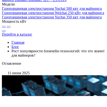
Модели
Газопоршневая электростанция Yuchai 500 квт для майнинга
Газопоршневая электростанция Weichai 250 кВт для майнинга
Газопоршневая электростанция Yuchai 350 квт для майнинга
Мощность кВт
—
—
—
Перейти в каталог
Главная
Блог
Рост популярности блокчейн-технологий: что это значит
для майнеров?
Оглавление
11 июня 2025