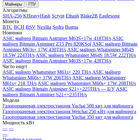
Майнеры
ГПУ
Алгоритмы
SHA-256
KHeavyHash
Scrypt
Ethash
Blake2B
Eaglesong
Монета
BTC
BCH
BSV
Nexllia
Sedra
Bugna
Новинки
ASIC майнер Bitmain Antminer M63S+17w 418TH/s
ASIC
майнер Bitmain Antminer Z15 Pro 820KSol
ASIC майнер Bitmain
Antminer M63s+ 17W 430TH/s
ASIC майнер Whatsminer M64S
18.5W 224TH/s
ASIC майнер Whatsminer M64S 18.5W 222TH/s
ASIC майнер Bitmain Antminer M63S+17w 428TH/s
Часто ищут
ASIC майнер Whatsminer M61s+ 220 TH/s
ASIC майнер
Whatsminer M60s+ 17W 206TH/s
ASIC майнер Whatsminer
M61s+ 218 TH/s
ASIC майнер Whatsminer M60s+ 17W 208TH/s
ASIC майнер Bitmain Antminer S21++225TH/s — Б/У
ASIC
майнер Bitmain Antminer S21++235TH/s
Модели
Газопоршневая электростанция Yuchai 500 квт для майнинга
Газопоршневая электростанция Weichai 250 кВт для майнинга
Газопоршневая электростанция Yuchai 350 квт для майнинга
Мощность кВт
—
—
—
Перейти в каталог