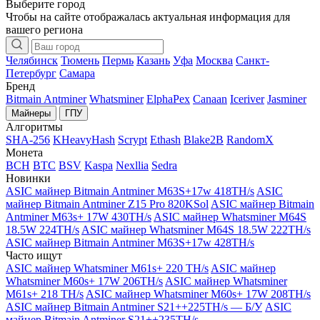
Выберите город
Чтобы на сайте отображалась актуальная информация для
вашего региона
Челябинск
Тюмень
Пермь
Казань
Уфа
Москва
Санкт-
Петербург
Самара
Бренд
Bitmain Antminer
Whatsminer
ElphaPex
Canaan
Iceriver
Jasminer
Майнеры
ГПУ
Алгоритмы
SHA-256
KHeavyHash
Scrypt
Ethash
Blake2B
RandomX
Монета
BCH
BTC
BSV
Kaspa
Nexllia
Sedra
Новинки
ASIC майнер Bitmain Antminer M63S+17w 418TH/s
ASIC
майнер Bitmain Antminer Z15 Pro 820KSol
ASIC майнер Bitmain
Antminer M63s+ 17W 430TH/s
ASIC майнер Whatsminer M64S
18.5W 224TH/s
ASIC майнер Whatsminer M64S 18.5W 222TH/s
ASIC майнер Bitmain Antminer M63S+17w 428TH/s
Часто ищут
ASIC майнер Whatsminer M61s+ 220 TH/s
ASIC майнер
Whatsminer M60s+ 17W 206TH/s
ASIC майнер Whatsminer
M61s+ 218 TH/s
ASIC майнер Whatsminer M60s+ 17W 208TH/s
ASIC майнер Bitmain Antminer S21++225TH/s — Б/У
ASIC
майнер Bitmain Antminer S21++235TH/s