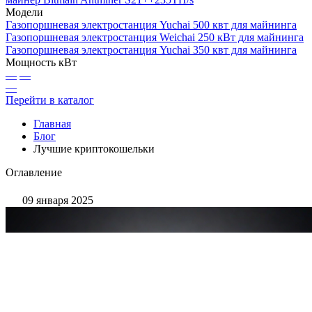
Модели
Газопоршневая электростанция Yuchai 500 квт для майнинга
Газопоршневая электростанция Weichai 250 кВт для майнинга
Газопоршневая электростанция Yuchai 350 квт для майнинга
Мощность кВт
—
—
—
Перейти в каталог
Главная
Блог
Лучшие криптокошельки
Оглавление
09 января 2025