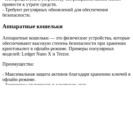
привести к утрате средств.
- Требуют регулярных обновлений для обеспечения
безопасности.
Аппаратные кошельки
Аппаратные кошельки — это физические устройства, которые
обеспечивают высокую степень безопасности при хранении
криптовалют в офлайн-режиме. Примеры популярных
моделей: Ledger Nano X и Trezor.
Преимущества:
- Максимальная защита активов благодаря хранению ключей в
офлайн-режиме.
- Защищены от вирусов и хакерских атак.
- Подходят для долгосрочного хранения крупных сумм
криптовалют.
Недостатки:
- Высокая стоимость устройств.
- Для проведения операций требуется физический доступ к
кошельку.
- Риск утраты или повреждения устройства без резервной