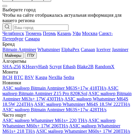
Выберите город
Чтобы на сайте отображалась актуальная информация для
вашего региона
Челябинск
Тюмень
Пермь
Казань
Уфа
Москва
Санкт-
Петербург
Самара
Бренд
Bitmain Antminer
Whatsminer
ElphaPex
Canaan
Iceriver
Jasminer
Майнеры
ГПУ
Алгоритмы
SHA-256
KHeavyHash
Scrypt
Ethash
Blake2B
RandomX
Монета
BCH
BTC
BSV
Kaspa
Nexllia
Sedra
Новинки
ASIC майнер Bitmain Antminer M63S+17w 418TH/s
ASIC
майнер Bitmain Antminer Z15 Pro 820KSol
ASIC майнер Bitmain
Antminer M63s+ 17W 430TH/s
ASIC майнер Whatsminer M64S
18.5W 224TH/s
ASIC майнер Whatsminer M64S 18.5W 222TH/s
ASIC майнер Bitmain Antminer M63S+17w 428TH/s
Часто ищут
ASIC майнер Whatsminer M61s+ 220 TH/s
ASIC майнер
Whatsminer M60s+ 17W 206TH/s
ASIC майнер Whatsminer
M61s+ 218 TH/s
ASIC майнер Whatsminer M60s+ 17W 208TH/s