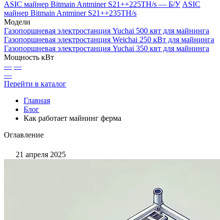
ASIC майнер Bitmain Antminer S21++225TH/s — Б/У
ASIC
майнер Bitmain Antminer S21++235TH/s
Модели
Газопоршневая электростанция Yuchai 500 квт для майнинга
Газопоршневая электростанция Weichai 250 кВт для майнинга
Газопоршневая электростанция Yuchai 350 квт для майнинга
Мощность кВт
—
—
—
Перейти в каталог
Главная
Блог
Как работает майнинг ферма
Оглавление
21 апреля 2025