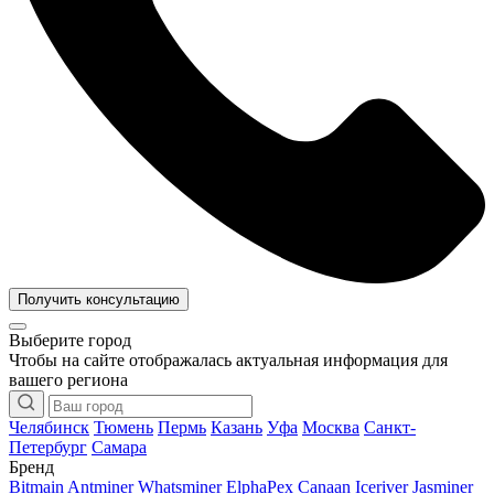
Получить консультацию
Выберите город
Чтобы на сайте отображалась актуальная информация для
вашего региона
Челябинск
Тюмень
Пермь
Казань
Уфа
Москва
Санкт-
Петербург
Самара
Бренд
Bitmain Antminer
Whatsminer
ElphaPex
Canaan
Iceriver
Jasminer