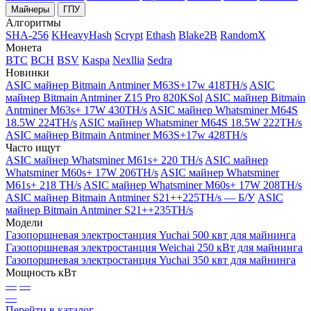
Майнеры
ГПУ
Алгоритмы
SHA-256
KHeavyHash
Scrypt
Ethash
Blake2B
RandomX
Монета
BTC
BCH
BSV
Kaspa
Nexllia
Sedra
Новинки
ASIC майнер Bitmain Antminer M63S+17w 418TH/s
ASIC
майнер Bitmain Antminer Z15 Pro 820KSol
ASIC майнер Bitmain
Antminer M63s+ 17W 430TH/s
ASIC майнер Whatsminer M64S
18.5W 224TH/s
ASIC майнер Whatsminer M64S 18.5W 222TH/s
ASIC майнер Bitmain Antminer M63S+17w 428TH/s
Часто ищут
ASIC майнер Whatsminer M61s+ 220 TH/s
ASIC майнер
Whatsminer M60s+ 17W 206TH/s
ASIC майнер Whatsminer
M61s+ 218 TH/s
ASIC майнер Whatsminer M60s+ 17W 208TH/s
ASIC майнер Bitmain Antminer S21++225TH/s — Б/У
ASIC
майнер Bitmain Antminer S21++235TH/s
Модели
Газопоршневая электростанция Yuchai 500 квт для майнинга
Газопоршневая электростанция Weichai 250 кВт для майнинга
Газопоршневая электростанция Yuchai 350 квт для майнинга
Мощность кВт
—
—
—
Перейти в каталог