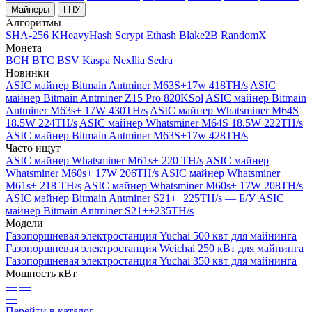
Майнеры
ГПУ
Алгоритмы
SHA-256
KHeavyHash
Scrypt
Ethash
Blake2B
RandomX
Монета
BCH
BTC
BSV
Kaspa
Nexllia
Sedra
Новинки
ASIC майнер Bitmain Antminer M63S+17w 418TH/s
ASIC
майнер Bitmain Antminer Z15 Pro 820KSol
ASIC майнер Bitmain
Antminer M63s+ 17W 430TH/s
ASIC майнер Whatsminer M64S
18.5W 224TH/s
ASIC майнер Whatsminer M64S 18.5W 222TH/s
ASIC майнер Bitmain Antminer M63S+17w 428TH/s
Часто ищут
ASIC майнер Whatsminer M61s+ 220 TH/s
ASIC майнер
Whatsminer M60s+ 17W 206TH/s
ASIC майнер Whatsminer
M61s+ 218 TH/s
ASIC майнер Whatsminer M60s+ 17W 208TH/s
ASIC майнер Bitmain Antminer S21++225TH/s — Б/У
ASIC
майнер Bitmain Antminer S21++235TH/s
Модели
Газопоршневая электростанция Yuchai 500 квт для майнинга
Газопоршневая электростанция Weichai 250 кВт для майнинга
Газопоршневая электростанция Yuchai 350 квт для майнинга
Мощность кВт
—
—
—
Перейти в каталог