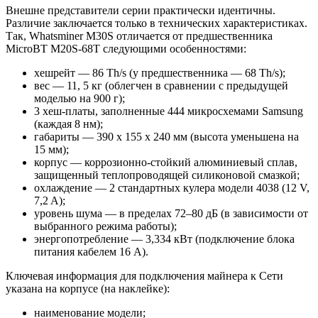
Внешне представители серии практически идентичны.
Различие заключается только в технических характеристиках.
Так, Whatsminer M30S отличается от предшественника
MicroBT M20S-68T следующими особенностями:
хешрейт — 86 Th/s (у предшественника — 68 Th/s);
вес — 11, 5 кг (облегчен в сравнении с предыдущей
моделью на 900 г);
3 хеш-платы, заполненные 444 микросхемами Samsung
(каждая 8 нм);
габариты — 390 х 155 х 240 мм (высота уменьшена на
15 мм);
корпус — коррозионно-стойкий алюминиевый сплав,
защищенный теплопроводящей силиконовой смазкой;
охлаждение — 2 стандартных кулера модели 4038 (12 V,
7,2 A);
уровень шума — в пределах 72–80 дБ (в зависимости от
выбранного режима работы);
энергопотребление — 3,334 кВт (подключение блока
питания кабелем 16 А).
Ключевая информация для подключения майнера к Сети
указана на корпусе (на наклейке):
наименование модели;