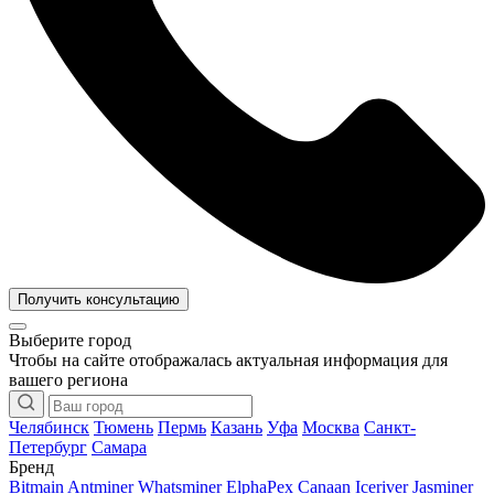
Получить консультацию
Выберите город
Чтобы на сайте отображалась актуальная информация для
вашего региона
Челябинск
Тюмень
Пермь
Казань
Уфа
Москва
Санкт-
Петербург
Самара
Бренд
Bitmain Antminer
Whatsminer
ElphaPex
Canaan
Iceriver
Jasminer