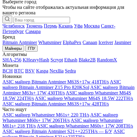
Выберите город
Чтобы на сайте отображалась актуальная информация для
вашего региона
Челябинск
Тюмень
Пермь
Казань
Уфа
Москва
Санкт-
Петербург
Самара
Бренд
Bitmain Antminer
Whatsminer
ElphaPex
Canaan
Iceriver
Jasminer
Майнеры
ГПУ
Алгоритмы
SHA-256
KHeavyHash
Scrypt
Ethash
Blake2B
RandomX
Монета
BCH
BTC
BSV
Kaspa
Nexllia
Sedra
Новинки
ASIC майнер Bitmain Antminer M63S+17w 418TH/s
ASIC
майнер Bitmain Antminer Z15 Pro 820KSol
ASIC майнер Bitmain
Antminer M63s+ 17W 430TH/s
ASIC майнер Whatsminer M64S
18.5W 224TH/s
ASIC майнер Whatsminer M64S 18.5W 222TH/s
ASIC майнер Bitmain Antminer M63S+17w 428TH/s
Часто ищут
ASIC майнер Whatsminer M61s+ 220 TH/s
ASIC майнер
Whatsminer M60s+ 17W 206TH/s
ASIC майнер Whatsminer
M61s+ 218 TH/s
ASIC майнер Whatsminer M60s+ 17W 208TH/s
ASIC майнер Bitmain Antminer S21++225TH/s — Б/У
ASIC
майнер Bitmain Antminer S21++235TH/s