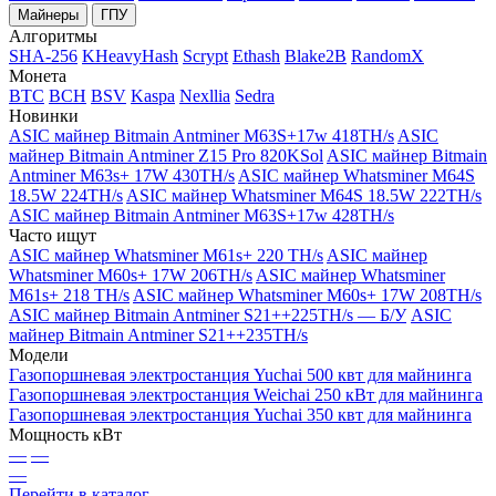
Майнеры
ГПУ
Алгоритмы
SHA-256
KHeavyHash
Scrypt
Ethash
Blake2B
RandomX
Монета
BTC
BCH
BSV
Kaspa
Nexllia
Sedra
Новинки
ASIC майнер Bitmain Antminer M63S+17w 418TH/s
ASIC
майнер Bitmain Antminer Z15 Pro 820KSol
ASIC майнер Bitmain
Antminer M63s+ 17W 430TH/s
ASIC майнер Whatsminer M64S
18.5W 224TH/s
ASIC майнер Whatsminer M64S 18.5W 222TH/s
ASIC майнер Bitmain Antminer M63S+17w 428TH/s
Часто ищут
ASIC майнер Whatsminer M61s+ 220 TH/s
ASIC майнер
Whatsminer M60s+ 17W 206TH/s
ASIC майнер Whatsminer
M61s+ 218 TH/s
ASIC майнер Whatsminer M60s+ 17W 208TH/s
ASIC майнер Bitmain Antminer S21++225TH/s — Б/У
ASIC
майнер Bitmain Antminer S21++235TH/s
Модели
Газопоршневая электростанция Yuchai 500 квт для майнинга
Газопоршневая электростанция Weichai 250 кВт для майнинга
Газопоршневая электростанция Yuchai 350 квт для майнинга
Мощность кВт
—
—
—
Перейти в каталог