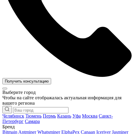
Получить консультацию
Выберите город
Чтобы на сайте отображалась актуальная информация для
вашего региона
Челябинск
Тюмень
Пермь
Казань
Уфа
Москва
Санкт-
Петербург
Самара
Бренд
Bitmain Antminer
Whatsminer
ElphaPex
Canaan
Iceriver
Jasminer