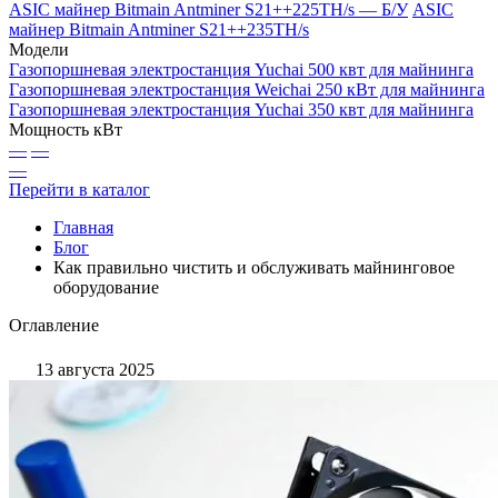
ASIC майнер Bitmain Antminer S21++225TH/s — Б/У
ASIC
майнер Bitmain Antminer S21++235TH/s
Модели
Газопоршневая электростанция Yuchai 500 квт для майнинга
Газопоршневая электростанция Weichai 250 кВт для майнинга
Газопоршневая электростанция Yuchai 350 квт для майнинга
Мощность кВт
—
—
—
Перейти в каталог
Главная
Блог
Как правильно чистить и обслуживать майнинговое
оборудование
Оглавление
13 августа 2025