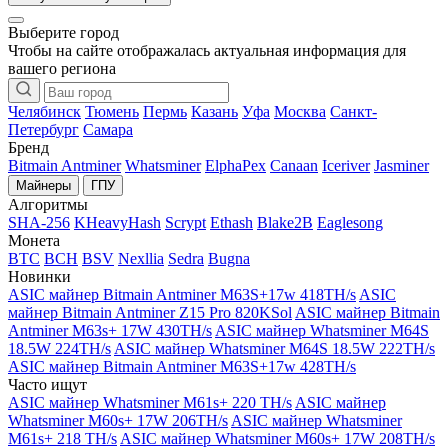
Выберите город
Чтобы на сайте отображалась актуальная информация для
вашего региона
Челябинск
Тюмень
Пермь
Казань
Уфа
Москва
Санкт-
Петербург
Самара
Бренд
Bitmain Antminer
Whatsminer
ElphaPex
Canaan
Iceriver
Jasminer
Майнеры
ГПУ
Алгоритмы
SHA-256
KHeavyHash
Scrypt
Ethash
Blake2B
Eaglesong
Монета
BTC
BCH
BSV
Nexllia
Sedra
Bugna
Новинки
ASIC майнер Bitmain Antminer M63S+17w 418TH/s
ASIC
майнер Bitmain Antminer Z15 Pro 820KSol
ASIC майнер Bitmain
Antminer M63s+ 17W 430TH/s
ASIC майнер Whatsminer M64S
18.5W 224TH/s
ASIC майнер Whatsminer M64S 18.5W 222TH/s
ASIC майнер Bitmain Antminer M63S+17w 428TH/s
Часто ищут
ASIC майнер Whatsminer M61s+ 220 TH/s
ASIC майнер
Whatsminer M60s+ 17W 206TH/s
ASIC майнер Whatsminer
M61s+ 218 TH/s
ASIC майнер Whatsminer M60s+ 17W 208TH/s