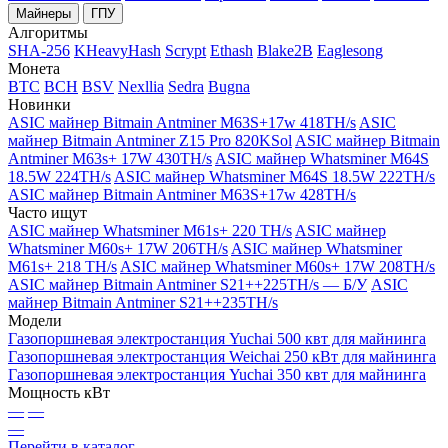
Майнеры
ГПУ
Алгоритмы
SHA-256
KHeavyHash
Scrypt
Ethash
Blake2B
Eaglesong
Монета
BTC
BCH
BSV
Nexllia
Sedra
Bugna
Новинки
ASIC майнер Bitmain Antminer M63S+17w 418TH/s
ASIC
майнер Bitmain Antminer Z15 Pro 820KSol
ASIC майнер Bitmain
Antminer M63s+ 17W 430TH/s
ASIC майнер Whatsminer M64S
18.5W 224TH/s
ASIC майнер Whatsminer M64S 18.5W 222TH/s
ASIC майнер Bitmain Antminer M63S+17w 428TH/s
Часто ищут
ASIC майнер Whatsminer M61s+ 220 TH/s
ASIC майнер
Whatsminer M60s+ 17W 206TH/s
ASIC майнер Whatsminer
M61s+ 218 TH/s
ASIC майнер Whatsminer M60s+ 17W 208TH/s
ASIC майнер Bitmain Antminer S21++225TH/s — Б/У
ASIC
майнер Bitmain Antminer S21++235TH/s
Модели
Газопоршневая электростанция Yuchai 500 квт для майнинга
Газопоршневая электростанция Weichai 250 кВт для майнинга
Газопоршневая электростанция Yuchai 350 квт для майнинга
Мощность кВт
—
—
—
Перейти в каталог