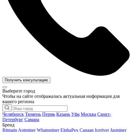
Получить консультацию
Выберите город
Чтобы на сайте отображалась актуальная информация для
вашего региона
Челябинск
Тюмень
Пермь
Казань
Уфа
Москва
Санкт-
Петербург
Самара
Бренд
Bitmain Antminer
Whatsminer
ElphaPex
Canaan
Iceriver
Jasminer